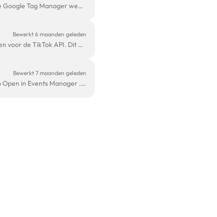
In dit artikel leggen we stap voor stap uit hoe je TikTok Ads gebeurtenis tags kunt aanmaken in de Google Tag Manager web container. Hierbij zorgen ...
Bewerkt 6 maanden geleden
In dit artikel leggen we stap voor stap uit hoe je via de GTM server container tracking in kan stellen voor de TikTok API. Dit proces is vergelijkbaar...
Bewerkt 7 maanden geleden
Open je TikTok Ads Manager . Navigeer naar Assets . Selecteer de juiste pixel uit de lijst en klik op Open in Events Manager . Bovenin het overzich...