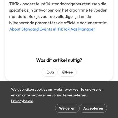
TikTok ondersteunt 14 standaardgebeurtenissen die
specifiek zijn ontworpen om het algoritme te voeden
met data. Bekijk voor de volledige lijst en de
bijbehorende parameters de officiële documentatie:
About Standard Events in TikTok Ads Manager
Was dit artikel nuttig?
Ja
Nee
We gebruiken cookies om websiteverkeer te analyseren
en om onze bezoekerservaring te verbeteren.
Privacybeleid
Cookie-voorkeuren
Weigeren
Accepteren