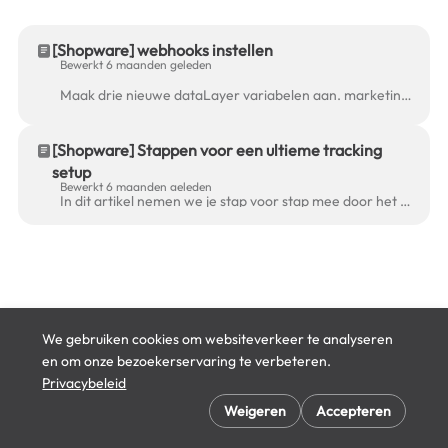
[Shopware] webhooks instellen
Bewerkt 6 maanden geleden
Maak drie nieuwe dataLayer variabelen aan. marketing.user_id marketing.session_count marketing.session_id Zorg ervoor dat de Google Tag wordt afgevuur...
[Shopware] Stappen voor een ultieme tracking
setup
Bewerkt 6 maanden geleden
In dit artikel nemen we je stap voor stap mee door het proces van het instellen van server-side tagging voor een Shopware webshop, zodat je eenvoudig ...
We gebruiken cookies om websiteverkeer te analyseren
en om onze bezoekerservaring te verbeteren.
Privacybeleid
Cookie-voorkeuren
Weigeren
Accepteren