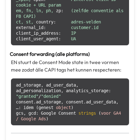
cookie
+
URL
param
em,
fn,
ln,
ph,
zp:
(zelfde
conventie
als
FB
CAPI)
ct,
st,
country:
adres-velden
external_id:
customer.id
client_ip_address:
IP
client_user_agent:
UA
Consent forwarding (alle platforms)
EN stuurt de Consent Mode state in twee vormen
mee zodat álle CAPI tags het kunnen respecteren:
ad_storage, ad_user_data, 
ad_personalization, analytics_storage: 
"granted"
/
"denied"
consent.ad_storage, consent.ad_user_data, 
…: idem (genest 
object
)

gcs, gcd: 
Google Consent 
strings
 (
voor GA4 
/ Google Ads