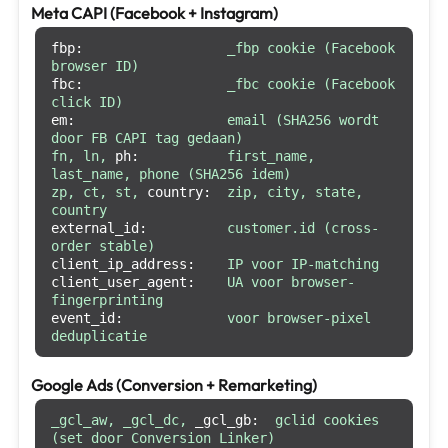
Meta CAPI (Facebook + Instagram)
fbp:
_fbp
cookie
(Facebook
browser
ID)
fbc:
_fbc
cookie
(Facebook
click
ID)
em:
email
(SHA256
wordt
door
FB
CAPI
tag
gedaan)
fn,
ln,
ph:
first_name,
last_name,
phone
(SHA256
idem)
zp,
ct,
st,
country:
zip,
city,
state,
country
external_id:
customer.id
(cross-
order
stable)
client_ip_address:
IP
voor
IP-matching
client_user_agent:
UA
voor
browser-
fingerprinting
event_id:
voor
browser-pixel
deduplicatie
Google Ads (Conversion + Remarketing)
_gcl_aw,
_gcl_dc,
_gcl_gb:
gclid
cookies
(set
door
Conversion
Linker)