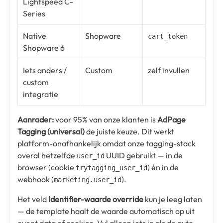
Lightspeed C-
Series
Native
Shopware
cart_token
Shopware 6
Iets anders /
Custom
zelf invullen
custom
integratie
Aanrader:
voor 95% van onze klanten is
AdPage
Tagging (universal)
de juiste keuze. Dit werkt
platform-onafhankelijk omdat onze tagging-stack
overal hetzelfde
UUID gebruikt — in de
user_id
browser (cookie
) én in de
trytagging_user_id
webhook (
).
marketing.user_id
Het veld
Identifier-waarde override
kun je leeg laten
— de template haalt de waarde automatisch op uit