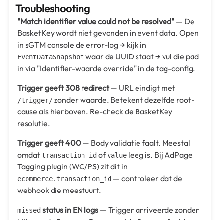
Troubleshooting
"Match identifier value could not be resolved"
— De
BasketKey wordt niet gevonden in event data. Open
in sGTM console de error-log → kijk in
waar de UUID staat → vul die pad
EventDataSnapshot
in via "Identifier-waarde override" in de tag-config.
Trigger geeft 308 redirect
— URL eindigt met
zonder waarde. Betekent dezelfde root-
/trigger/
cause als hierboven. Re-check de BasketKey
resolutie.
Trigger geeft 400
— Body validatie faalt. Meestal
omdat
of
leeg is. Bij AdPage
transaction_id
value
Tagging plugin (WC/PS) zit dit in
— controleer dat de
ecommerce.transaction_id
webhook die meestuurt.
status in EN logs
— Trigger arriveerde zonder
missed