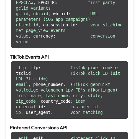
FPGCLAW,
FPGCLDC:
first-party
gclid
variants
gclid,
gbraid,
wbraid:
URL-
parameters
(iOS
app
campaigns)
client_id,
ga_session_id:
voor
stiching
met
page_view
events
value,
currency:
conversion
value
TikTok Events API
_ttp,
ttp:
TikTok
pixel
cookie
ttclid:
TikTok
click
ID
(uit
URL
?ttclid=)
email,
phone_number:
(TikTok
gebruikt
volledige
veldnamen
ipv
FB's
afkortingen)
first_name,
last_name,
city,
state,
zip_code,
country_code:
idem
external_id:
customer.id
ip,
user_agent:
voor
matching
Pinterest Conversions API
_epik,
epik:
Pinterest
click
ID