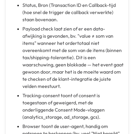
Status, Bron (Transaction ID en Callback-tijd
(hoe snel de trigger de callback verwerkte)
staan bovenaan.
Payload check laat zien of er een data-
afwijking is gevonden, bv. "value ≠ som van
items" wanneer het ordertotaal niet
overeenkomt met de som van de items (binnen
tax/shipping-tolerantie). Dit is een
waarschuwing, geen blokkade — het event gaat
gewoon door, maar het is de moeite waard om
te checken of de klant-integratie de juiste
velden meestuurt.
Tracking-consent toont of consent is
toegestaan of geweigerd, met de
onderliggende Consent Mode-vlaggen
(analytics_storage, ad_storage, gcs).
Browser toont de user-agent, handig om
patronen te herkennen (bv. veel "Niet bereikt"