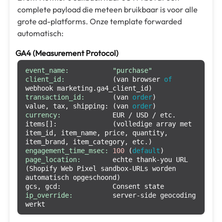
complete payload die meteen bruikbaar is voor alle
grote ad-platforms. Onze template forwarded
automatisch:
GA4 (Measurement Protocol)
event_name:
"purchase"
client_id:
            (van browser 
of
transaction_id:
       (van 
order
)

value, tax, shipping: (van 
order
currency:
             EUR / USD / etc.

items[]:              (volledige array met 
item_id, item_name, price, quantity, 
engagement_time_msec:
100
 (
default
page_location:
        echte thank-you URL 
(Shopify Web Pixel sandbox-URLs worden 
automatisch opgeschoond)

ip_override:
          server-side geocoding 