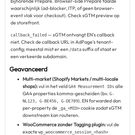
bijhorende Prepare. Browser-side Prepare faalde
waarschijnlijk (ad-blocker, ITP, of geen browser-
event vlak voor checkout). Check sGTM preview op
de storefront.
— sGTM ontvangt EN's callback
callback_failed
niet. Check de callback URL in AdPage's tenant-
config; meestal mist er een
suffix of staat er
/data
een verkeerde subdomain.
Geavanceerd
Multi-market (Shopify Markets / multi-locale
shops):
vul in het veld
alle
GA4 Measurement IDs
GA4 properties komma-gescheiden (bv.
G-
). EN forwarded dan
NL123, G-BE456, G-DE789
per-property de
cookie zodat sGTM
_ga_
<
MID
>
downstream kan routeren.
WooCommerce zonder Tagging plugin:
vul de
exacte
wp_woocommerce_session_<
hash
>