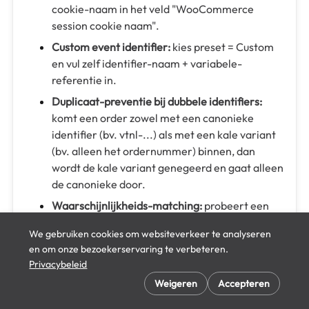
cookie-naam in het veld "WooCommerce
session cookie naam".
Custom event identifier:
kies preset = Custom
en vul zelf identifier-naam + variabele-
referentie in.
Duplicaat-preventie bij dubbele identifiers:
komt een order zowel met een canonieke
identifier (bv. vtnl-...) als met een kale variant
(bv. alleen het ordernummer) binnen, dan
wordt de kale variant genegeerd en gaat alleen
de canonieke door.
Waarschijnlijkheids-matching:
probeert een
order die anders missed zou zijn alsnog te
We gebruiken cookies om websiteverkeer te analyseren
koppelen aan een recente Prepare op basis van
en om onze bezoekerservaring te verbeteren.
items, bedrag, klant-identiteit en timing. Bij
Privacybeleid
voldoende zekerheid wordt het event met
Weigeren
Accepteren
status Waarschijnlijk (i.p.v. matched) naar GA4
gestuurd. Standaard uit — zet dit alleen aan als