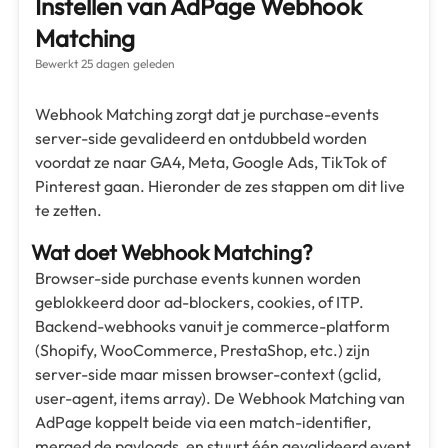
Instellen van AdPage Webhook
Matching
Bewerkt
25 dagen geleden
Webhook Matching zorgt dat je purchase-events
server-side gevalideerd en ontdubbeld worden
voordat ze naar GA4, Meta, Google Ads, TikTok of
Pinterest gaan. Hieronder de zes stappen om dit live
te zetten.
Wat doet Webhook Matching?
Browser-side purchase events kunnen worden
geblokkeerd door ad-blockers, cookies, of ITP.
Backend-webhooks vanuit je commerce-platform
(Shopify, WooCommerce, PrestaShop, etc.) zijn
server-side maar missen browser-context (gclid,
user-agent, items array). De Webhook Matching van
AdPage koppelt beide via een match-identifier,
merged de payloads, en stuurt één gevalideerd event