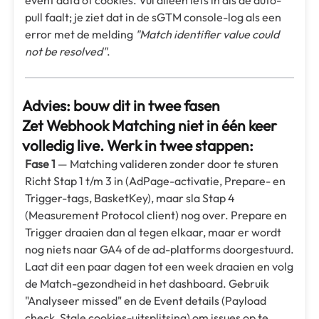
event data of cookies. Vul alleen iets in als de auto-
pull faalt; je ziet dat in de sGTM console-log als een
error met de melding
"Match identifier value could
not be resolved"
.
Advies: bouw dit in twee fasen
Zet Webhook Matching niet in één keer
volledig live. Werk in twee stappen:
Fase 1
— Matching valideren zonder door te sturen
Richt Stap 1 t/m 3 in (AdPage-activatie, Prepare- en
Trigger-tags, BasketKey), maar sla Stap 4
(Measurement Protocol client) nog over. Prepare en
Trigger draaien dan al tegen elkaar, maar er wordt
nog niets naar GA4 of de ad-platforms doorgestuurd.
Laat dit een paar dagen tot een week draaien en volg
de Match-gezondheid in het dashboard. Gebruik
"Analyseer missed" en de Event details (Payload
check, Stale cookies-uitsplitsing) om issues op te