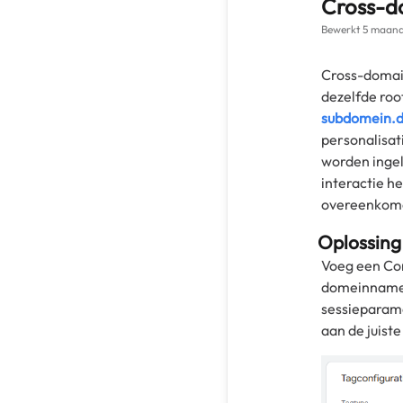
Cross-d
Bewerkt
5 maand
Cross-domain
dezelfde ro
subdomein.
personalisat
worden ingel
interactie h
overeenkom
Oplossing
Voeg een Con
domeinnamen 
sessieparam
aan de juist