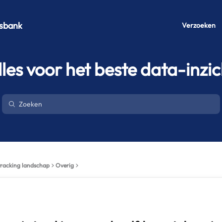
sbank
Verzoeken
lles voor het beste data-inzic
 tracking landschap
Overig