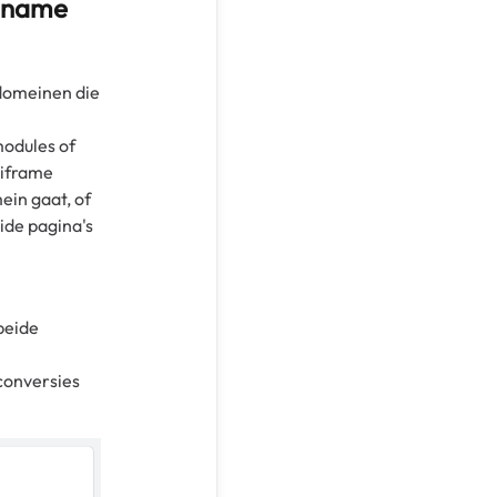
n name
 domeinen die
modules of
 iframe
in gaat, of
ide pagina's
beide
conversies