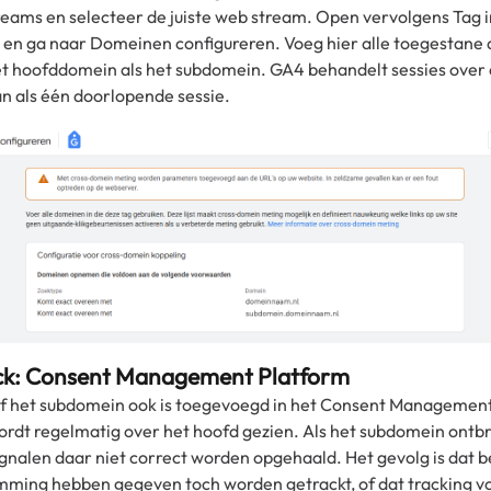
ams en selecteer de juiste web stream. Open vervolgens Tag i
 en ga naar Domeinen configureren. Voeg hier alle toegestan
et hoofddomein als het subdomein. GA4 behandelt sessies over
 als één doorlopende sessie.
ck: Consent Management Platform
of het subdomein ook is toegevoegd in het Consent Managemen
ordt regelmatig over het hoofd gezien. Als het subdomein ontb
gnalen daar niet correct worden opgehaald. Het gevolg is dat b
ming hebben gegeven toch worden getrackt, of dat tracking vol