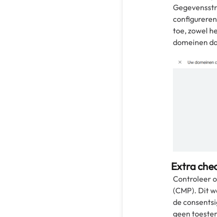
Gegevensstre
configureren
toe, zowel h
domeinen dan
Extra che
Controleer 
(CMP). Dit w
de consentsi
geen toestem