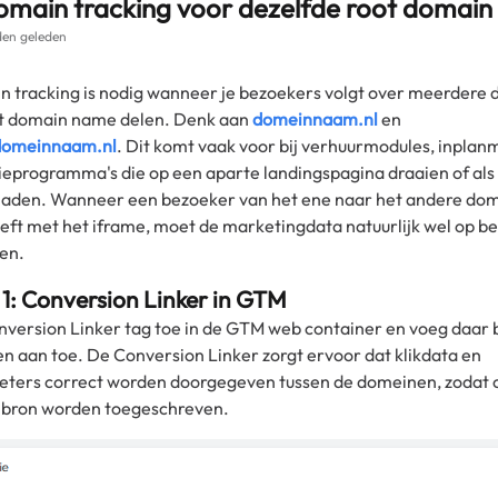
omain tracking voor dezelfde root domai
en geleden
 tracking is nodig wanneer je bezoekers volgt over meerdere
ot domain name delen. Denk aan
domeinnaam.nl
en
domeinnaam.nl
. Dit komt vaak voor bij verhuurmodules, inplan
ieprogramma's die op een aparte landingspagina draaien of als
aden. Wanneer een bezoeker van het ene naar het andere dome
eeft met het iframe, moet de marketingdata natuurlijk wel op be
en.
 1: Conversion Linker in GTM
version Linker tag toe in de GTM web container en voeg daar 
aan toe. De Conversion Linker zorgt ervoor dat klikdata en
eters correct worden doorgegeven tussen de domeinen, zodat 
e bron worden toegeschreven.