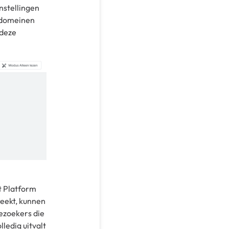
nstellingen
e domeinen
 deze
t Platform
reekt, kunnen
ezoekers die
ledig uitvalt