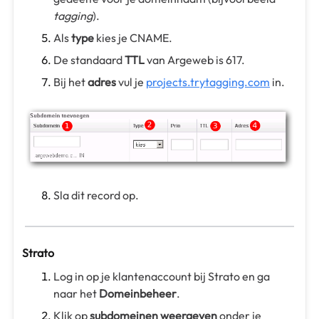
tagging
).
Als
type
kies je CNAME.
De standaard
TTL
van Argeweb is 617.
Bij het
adres
vul je
projects.trytagging.com
in.
Sla dit record op.
Strato
Log in op je klantenaccount bij Strato en ga
naar het
Domeinbeheer
.
Klik op
subdomeinen weergeven
onder je