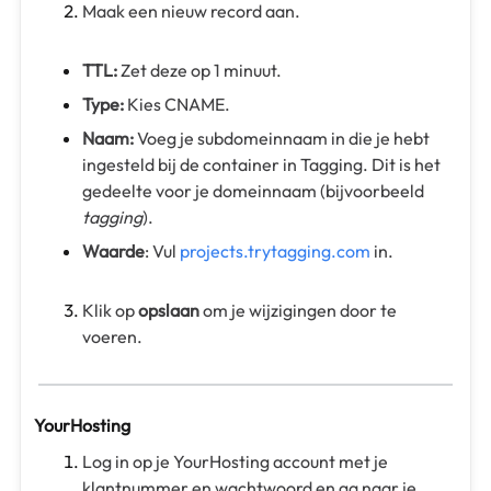
Maak een nieuw record aan.
TTL:
Zet deze op 1 minuut.
Type:
Kies CNAME.
Naam:
Voeg je subdomeinnaam in die je hebt
ingesteld bij de container in Tagging. Dit is het
gedeelte voor je domeinnaam (bijvoorbeeld
tagging
).
Waarde
: Vul
projects.trytagging.com
in.
Klik op
opslaan
om je wijzigingen door te
voeren.
YourHosting
Log in op je YourHosting account met je
klantnummer en wachtwoord en ga naar je