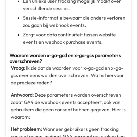
Een unieke user tracking mogelijk maakt over
verschillende sessies.
Sessie-informatie bewaart die anders verloren
zou gaan bij webhook events.
Zorgt voor data continuïteit tussen website
events en webhook purchase events.
Waarom worden x-ga-gcd en x-ga-gcs parameters
overschreven?
Vraag:
Ik zie dat de waarden voor x-ga-gcd en x-ga-
gcs eveneens worden overschreven. Wat is hiervoor
de precieze reden?
Antwoord:
Deze parameters worden overschreven
zodat GA4 de webhook events accepteert, ook van
gebruikers die geen consent hebben gegeven. Hier is
waarom:
Het probleem:
Wanneer gebruikers geen tracking
consent geven, weigert GA4 normaal gesproken hun