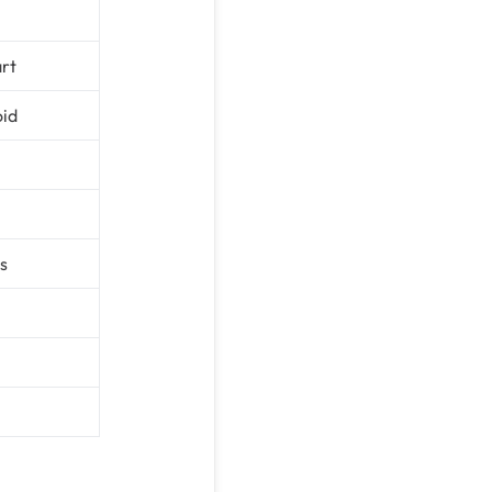
n
rt
oid
s