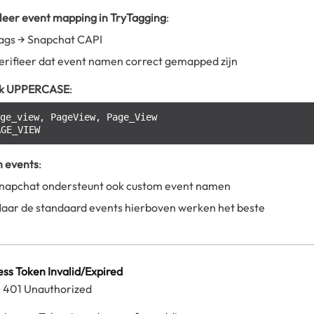
leer event mapping in TryTagging
:
ags → Snapchat CAPI
erifieer dat event namen correct gemapped zijn
ik UPPERCASE
:
ge_view, PageView, Page_View

 events
:
napchat ondersteunt ook custom event namen
aar de standaard events hierboven werken het beste
ess Token Invalid/Expired
: 401 Unauthorized