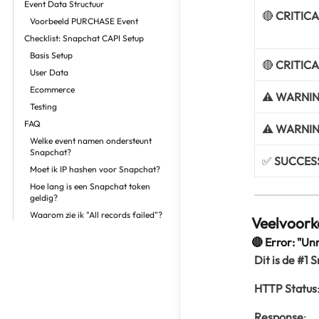
Event Data Structuur
🔴
CRITIC
Voorbeeld PURCHASE Event
Checklist: Snapchat CAPI Setup
Basis Setup
🔴
CRITIC
User Data
Ecommerce
⚠️
WARNI
Testing
FAQ
⚠️
WARNI
Welke event namen ondersteunt
Snapchat?
✅
SUCCES
Moet ik IP hashen voor Snapchat?
Hoe lang is een Snapchat token
geldig?
Waarom zie ik "All records failed"?
Veelvoor
🔴 Error: "Un
Dit is de #1 
HTTP Status
Response
: