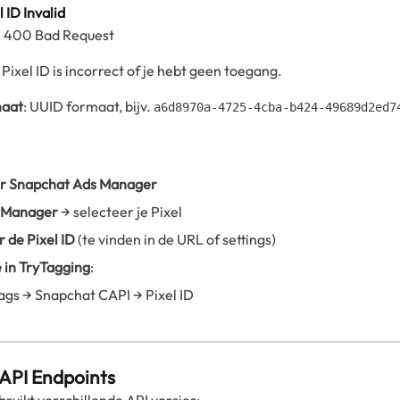
l ID Invalid
: 400 Bad Request
 Pixel ID is incorrect of je hebt geen toegang.
maat
: UUID formaat, bijv.
a6d8970a-4725-4cba-b424-49689d2ed7
r Snapchat Ads Manager
 Manager
→ selecteer je Pixel
 de Pixel ID
(te vinden in de URL of settings)
 in TryTagging
:
ags → Snapchat CAPI → Pixel ID
API Endpoints