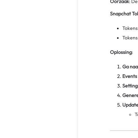
Oorzaak
: De
Snapchat To
Tokens
Tokens 
Oplossing
:
Ga naa
Events
Setting
Genere
Update
T