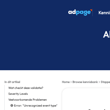
Kenni
A
In dit artikel
Home
Browse kennisbank
Stappe
Wat checkt deze validatie?
Severity Levels
Veelvoorkomende Problemen
🔴 Error: "Unrecognized event type"