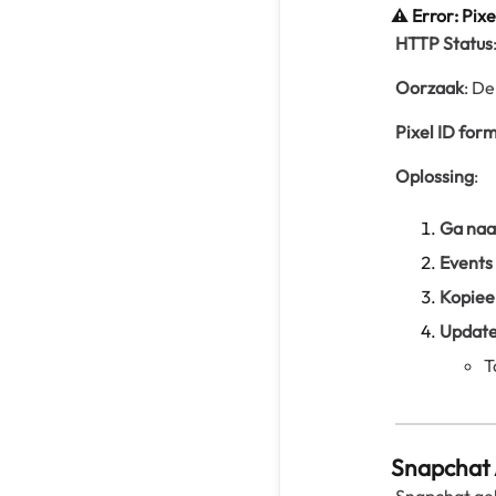
⚠️ Error: Pixe
HTTP Status
Oorzaak
: De
Pixel ID for
Oplossing
:
Ga naa
Events
Kopieer
Update
T
Snapchat 