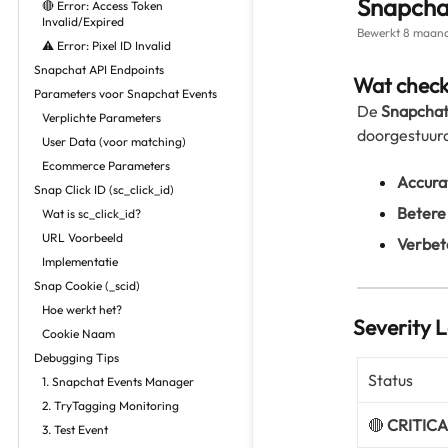
Snapchat
🔴 Error: Access Token
Invalid/Expired
Bewerkt
8 maand
⚠️ Error: Pixel ID Invalid
Snapchat API Endpoints
Wat checkt
Parameters voor Snapchat Events
De
Snapchat
Verplichte Parameters
doorgestuurd
User Data (voor matching)
Ecommerce Parameters
Accura
Snap Click ID (sc_click_id)
Betere
Wat is sc_click_id?
URL Voorbeeld
Verbet
Implementatie
Snap Cookie (_scid)
Hoe werkt het?
Severity L
Cookie Naam
Debugging Tips
Status
1. Snapchat Events Manager
2. TryTagging Monitoring
🔴
CRITIC
3. Test Event