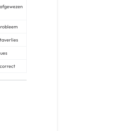
 afgewezen
probleem
taverlies
sues
 correct