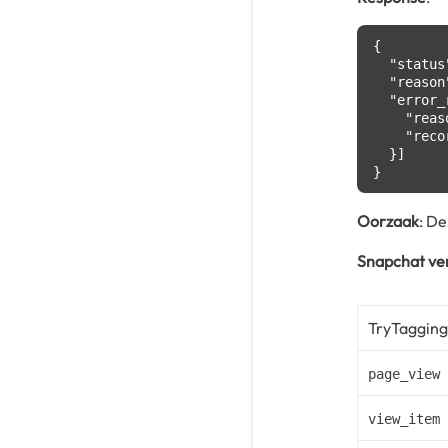
{
"status
"reason
"error_
"reas
"reco
}
]
}
Oorzaak
: D
Snapchat ve
TryTagging
page_view
view_item