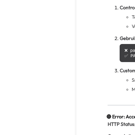
Contro
T
V
Gebru
❌ pa
Custom
S
M
🔴 Error: Acc
HTTP Status