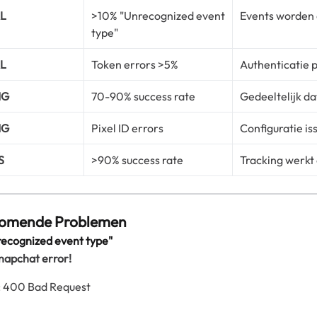
AL
>10% "Unrecognized event
Events worden
type"
AL
Token errors >5%
Authenticatie 
NG
70-90% success rate
Gedeeltelijk da
NG
Pixel ID errors
Configuratie is
S
>90% success rate
Tracking werkt
komende Problemen
recognized event type"
Snapchat error!
: 400 Bad Request