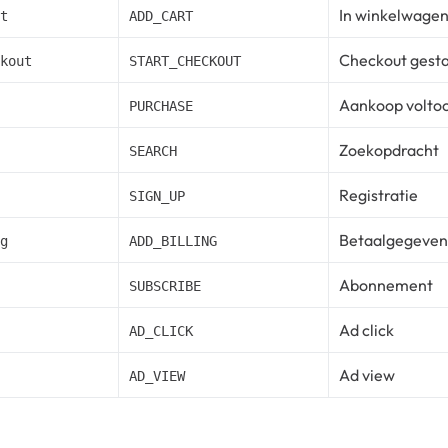
In winkelwage
t
ADD_CART
Checkout gesta
kout
START_CHECKOUT
Aankoop volto
PURCHASE
Zoekopdracht
SEARCH
Registratie
SIGN_UP
Betaalgegeven
g
ADD_BILLING
Abonnement
SUBSCRIBE
Ad click
AD_CLICK
Ad view
AD_VIEW