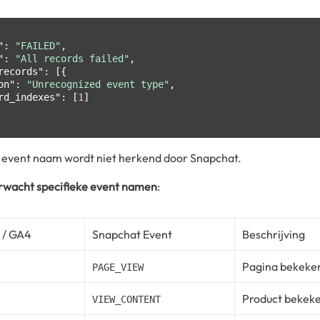
"
:
"FAILED"
,
"
:
"All records failed"
,
records"
:
[
{
on"
:
"Unrecognized event type"
,
rd_indexes"
:
[
1
]
e event naam wordt niet herkend door Snapchat.
rwacht specifieke event namen
:
 / GA4
Snapchat Event
Beschrijving
Pagina bekeke
PAGE_VIEW
Product bekek
VIEW_CONTENT