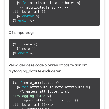
  {% 
for
 attribute in attributes %}

    {{ attribute.first }}: {{ 
attribute.last }}

  {% 
endfor
 %}

{% 
endif
 %}
Of simpelweg:
{% if note %}

  {{ note }}

{% 
endif
 %}
Verwijder deze code blokken of pas ze aan om
trytagging_data te excluderen:
{% 
if
 note_attributes %}

  {% 
for
 attribute in note_attributes %}

    {% unless attribute.first == 
"trytagging_data"
 %}

      <p>{{ attribute.first }}: {{ 
attribute.last }}</p>

    {% endunless %}
