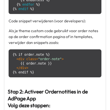
  {% 
endfor
 %}

{% 
endif
 %}
Code snippet verwijderen (voor developers):
Als je theme custom code gebruikt voor order notes
op de order confirmation pagina of in templates,
verwijder dan snippets zoals:
{% if order.note %}

<
div
class
=
"order-note"
>
    {{ order.note }}

</
div
>
{% endif %}
Stap 2: Activeer Ordernotities in de
AdPage App
Volg deze stappen: