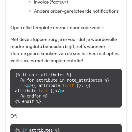
Invoice (factuur)
Andere order-gerelateerde notifications
Open elke template en zoek naar code zoals:
Met deze stappen zorg je ervoor dat je waardevolle
marketingdata behouden blijft, zelfs wanneer
klanten gebruikmaken van de snelle checkout opties.
Veel succes met de implementatie!
{% if note_attributes %}

  {% for attribute in note_attributes %}

    <
p
>{{ attribute
.first
 }}: {{ 
attribute
.last
 }}</
p
>

  {% endfor %}

{% endif %}
Of:
{% 
if
 attributes %}
